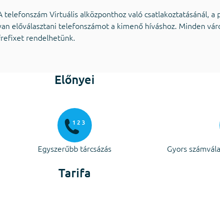
A telefonszám Virtuális alközponthoz való csatlakoztatásánál, a 
van előválasztani telefonszámot a kimenő híváshoz. Minden váro
frefixet rendelhetünk.
Előnyei
Egyszerűbb tárcsázás
Gyors számvála
Tarifa