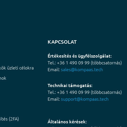
KAPCSOLAT
Értékesítés és ügyfélszolgálat:
Tel.: +36 1 490 09 99 (többcsatornás)
ök üzleti célokra
Email:
sales@kompaas.tech
mok
Technikai támogatás:
Tel.: +36 1 490 09 99 (többcsatornás)
Email:
support@kompaas.tech
ítés (2FA)
Általános kérések: