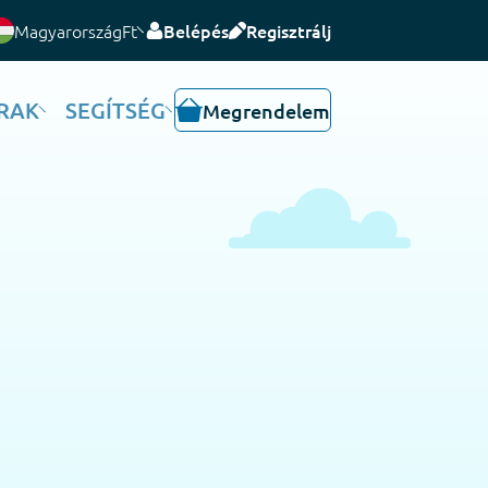
Magyarország
Ft
Belépés
Regisztrálj
RAK
SEGÍTSÉG
Megrendelem