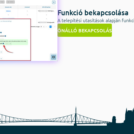
Funkció bekapcsolása
A telepítési utasítások alapján funk
ÖNÁLLÓ BEKAPCSOLÁS