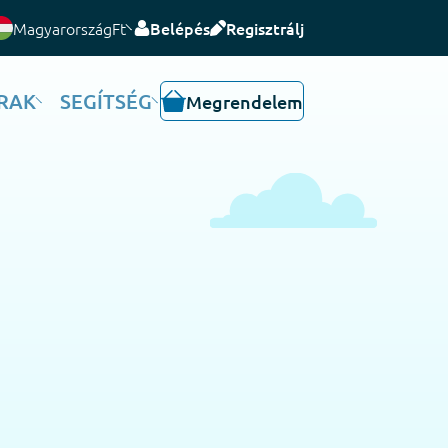
Magyarország
Ft
Belépés
Regisztrálj
RAK
SEGÍTSÉG
Megrendelem