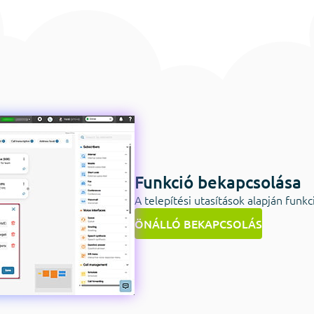
Funkció bekapcsolása
A telepítési utasítások alapján funk
ÖNÁLLÓ BEKAPCSOLÁS