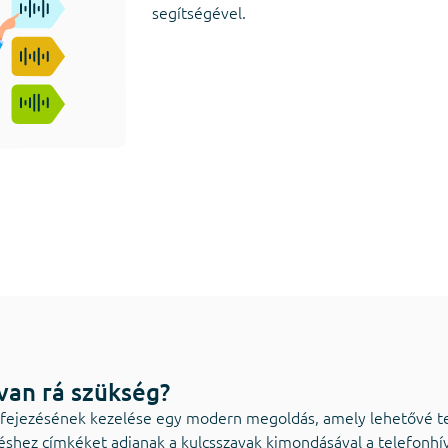
segítségével.
van rá szükség?
efejezésének kezelése egy modern megoldás, amely lehetővé te
éshez címkéket adjanak a kulcsszavak kimondásával a telefonhí