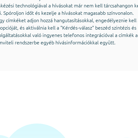
kézési technológiával a hívásokat már nem kell tárcsahangon k
. Spóroljon időt és kezelje a hívásokat magasabb színvonalon.
gy címkéket adjon hozzá hangutasításokkal, engedélyeznie kell 
opcióját, és aktiválnia kell a "Kérdés-válasz" beszéd szintézis és
lgáltatásokkal való ingyenes telefonos integrációval a címkék
mviteli rendszerbe egyéb hívásinformációkkal együtt.