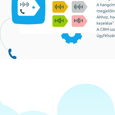
A hangcím
megjelölni
Ahhoz, ho
kezelése" 
A CRM-szo
ügyfélszá