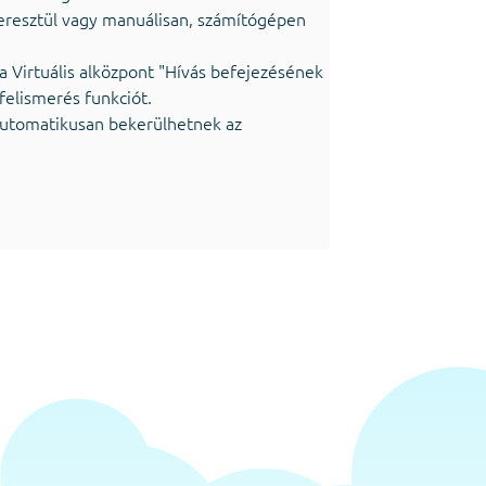
eresztül vagy manuálisan, számítógépen
a Virtuális alközpont "Hívás befejezésének
 felismerés funkciót.
 automatikusan bekerülhetnek az