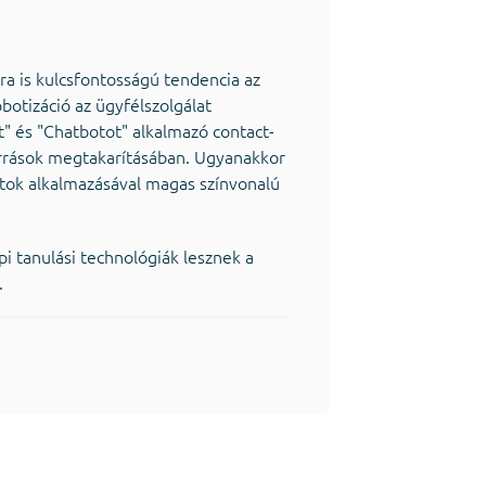
ra is kulcsfontosságú tendencia az
obotizáció az ügyfélszolgálat
t" és "Chatbotot" alkalmazó contact-
orrások megtakarításában. Ugyanakkor
tok alkalmazásával magas színvonalú
i tanulási technológiák lesznek a
.