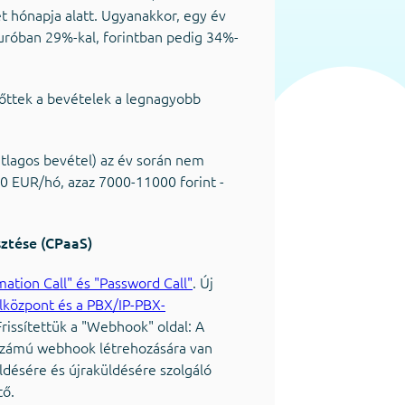
t hónapja alatt. Ugyanakkor, egy év
euróban 29%-kal, forintban pedig 34%-
őttek a bevételek a legnagyobb
tlagos bevétel) az év során nem
-30 EUR/hó, azaz 7000-11000 forint -
sztése (CPaaS)
mation Call" és "Password Call"
. Új
 alközpont és a PBX/IP-PBX-
rissítettük a "Webhook" oldal: A
 számú webhook létrehozására van
ésére és újraküldésére szolgáló
tő.