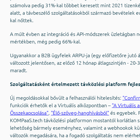
számolva pedig 31%-kal többet keresett mint 2021 tizenké
alatt, a távbeszélő szolgáltatásokból származó bevételek 
kal nőttek.
A múlt évben az integráció és API-módszerek üzletágban n
mértékben, még pedig 66%-kal.
Ugyanakkor a B2B ügyfelek ARPU-ja (egy előfizetőre jutó á
változott jelentősen, az előző 12 hónap átlagszintjén - 20
maradt.
Szolgáltatásként értelmezett távközlési platform fejle
Új megoldásokkal bővült a felhasználói hitelesítés:
"Confir
funkciók érhetők el a Virtuális alközpontban –
"A Virtuális
Összekapcsolása"
,
"Élő-szöveg-hanghívásból"
és egyebek. F
KOMPaaS.tech távközlési platformon mostantól korlátlan
lehetőség bármely eseményhez, valamint a webhookok küld
változók megadására, ha a fogadó szolgáltatás nem elérhe