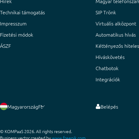
Hírek
Magyar telefonszá
Technikai támogatás
SIP Trönk
Impresszum
Virtuális alközpont
Fizetési módok
Automatikus hívás
ÁSZF
Kéttényezős hiteles
Híváskövetés
Chatbotok
Integrációk
Magyarország
Ft
Belépés
© KOMPaaS 2026. All rights reserved.
Business vector created by
www.freepik.com