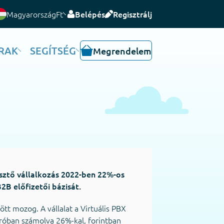
Magyarország
Ft
Belépés
Regisztrálj
RAK
SEGÍTSÉG
Megrendelem
esztő vállalkozás 2022-ben 22%-os
2B előfizetői bázisát.
t mozog. A vállalat a Virtuális PBX
róban számolva 26%-kal, forintban