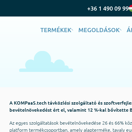
+36 1 490 09 99
TERMÉKEK
MEGOLDÁSOK
Á
A KOMPaaS.tech távközlési szolgáltató és szoftverfejl
bevételnövekedést ért el, valamint 12 %-kal bővítette B
Az egyes szolgáltatások bevételnövekedése 26 és 66% közöt
platform termékcsoportban, amely alapterméke, tavaly eu