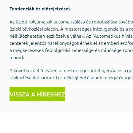
Tendenciák és előrejelzések
Az üzleti folyamatok automatizálása és robotizálása tovább
üzleti távközlési piacon. A mesterséges intelligencia és a r
nélkülözhetetlen eszközeivé válnak. Az "Automatikus hívás
centerek jelentős hatékonyságot érnek el az emberi erőf
a megkeresések feldolgozási sebessége és minősége robo
marad.
A következő 3-5 évben a mesterséges intelligencia és a gép
távközlési platformok termékfejlesztésének mozgatórugói
VISSZA A HÍREKHEZ