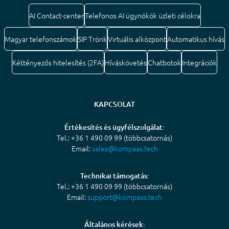
AI Contact-center
Telefonos AI ügynökök üzleti célokra
Magyar telefonszámok
SIP Trönk
Virtuális alközpont
Automatikus hívás
Kéttényezős hitelesítés (2FA)
Híváskövetés
Chatbotok
Integrációk
KAPCSOLAT
Értékesítés és ügyfélszolgálat:
Tel.: +36 1 490 09 99 (többcsatornás)
Email:
sales@kompaas.tech
Technikai támogatás:
Tel.: +36 1 490 09 99 (többcsatornás)
Email:
support@kompaas.tech
Általános kérések: