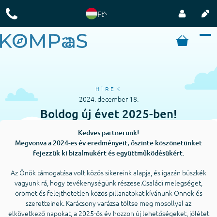
Ft
HÍREK
2024. december 18.
Boldog új évet 2025-ben!
Kedves partnerünk!
Megvonva a 2024-es év eredményeit, őszinte köszönetünket
fejezzük ki bizalmukért és együttműködésükért.
Az Önök támogatása volt közös sikereink alapja, és igazán büszkék
vagyunk rá, hogy tevékenységünk részese.Családi melegséget,
örömet és felejthetetlen közös pillanatokat kívánunk Önnek és
szeretteinek. Karácsony varázsa töltse meg mosollyal az
elkövetkező napokat, a 2025-ös év hozzon új lehetőségeket, jólétet