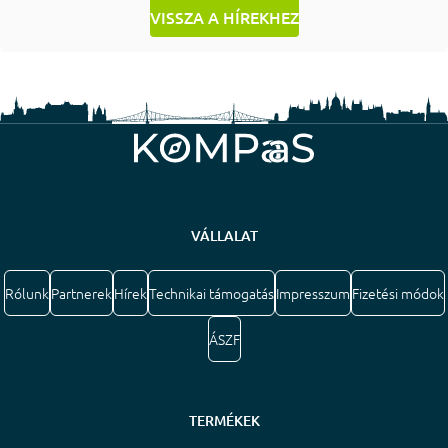
VISSZA A HÍREKHEZ
VÁLLALAT
Rólunk
Partnerek
Hírek
Technikai támogatás
Impresszum
Fizetési módok
ÁSZF
TERMÉKEK