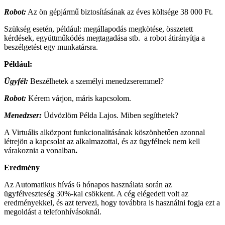
Robot:
Az ön gépjármű biztosításának az éves költsége 38 000 Ft.
Szükség esetén, például: megállapodás megkötése, összetett
kérdések, együttműködés megtagadása stb. a robot átirányítja a
beszélgetést egy munkatársra.
Például:
Ügyfél:
Beszélhetek a személyi menedzseremmel?
Robot:
Kérem várjon, máris kapcsolom.
Menedzser:
Üdvözlöm Példa Lajos. Miben segíthetek?
A Virtuális alközpont funkcionalitásának köszönhetően azonnal
létrejön a kapcsolat az alkalmazottal, és az ügyfélnek nem kell
várakoznia a vonalban
.
Eredmény
Az Automatikus hívás 6 hónapos használata során az
ügyfélveszteség 30%-kal csökkent. A cég elégedett volt az
eredményekkel, és azt tervezi, hogy továbbra is használni fogja ezt a
megoldást a telefonhívásoknál.