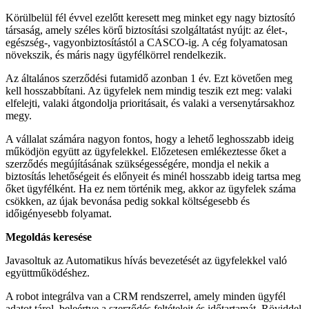
Körülbelül fél évvel ezelőtt keresett meg minket egy nagy biztosító
társaság, amely széles körű biztosítási szolgáltatást nyújt: az élet-,
egészség-, vagyonbiztosítástól a CASCO-ig. A cég folyamatosan
növekszik, és máris nagy ügyfélkörrel rendelkezik.
Az általános szerződési futamidő azonban 1 év. Ezt követően meg
kell hosszabbítani. Az ügyfelek nem mindig teszik ezt meg: valaki
elfelejti, valaki átgondolja prioritásait, és valaki a versenytársakhoz
megy.
A vállalat számára nagyon fontos, hogy a lehető leghosszabb ideig
működjön együtt az ügyfelekkel. Előzetesen emlékeztesse őket a
szerződés megújításának szükségességére, mondja el nekik a
biztosítás lehetőségeit és előnyeit és minél hosszabb ideig tartsa meg
őket ügyfélként. Ha ez nem történik meg, akkor az ügyfelek száma
csökken, az újak bevonása pedig sokkal költségesebb és
időigényesebb folyamat.
Megoldás keresése
Javasoltuk az Automatikus hívás bevezetését az ügyfelekkel való
együttműködéshez.
A robot integrálva van a CRM rendszerrel, amely minden ügyfél
adatot tárol, beleértve a szerződés feltételeit és időtartamát. Röviddel