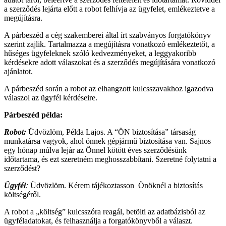
a szerződés lejárta előtt a robot felhívja az ügyfelet, emlékeztetve a
megújításra.
A párbeszéd a cég szakemberei által írt szabványos forgatókönyv
szerint zajlik. Tartalmazza a megújításra vonatkozó emlékeztetőt, a
hűséges ügyfeleknek szóló kedvezményeket, a leggyakoribb
kérdésekre adott válaszokat és a szerződés megújítására vonatkozó
ajánlatot.
A párbeszéd során a robot az elhangzott kulcsszavakhoz igazodva
válaszol az ügyfél kérdéseire.
Párbeszéd példa:
Robot:
Üdvözlöm, Példa Lajos. A “ÖN biztosítása” társaság
munkatársa vagyok, ahol önnek gépjármű biztosítása van. Sajnos
egy hónap múlva lejár az Önnel kötött éves szerződésünk
időtartama, és ezt szeretném meghosszabbítani. Szeretné folytatni a
szerződést?
Ügyfél
:
Üdvözlöm. Kérem tájékoztasson Önöknél a biztosítás
költségéről.
A robot a „költség” kulcsszóra reagál, betölti az adatbázisból az
ügyféladatokat, és felhasználja a forgatókönyvből a választ.