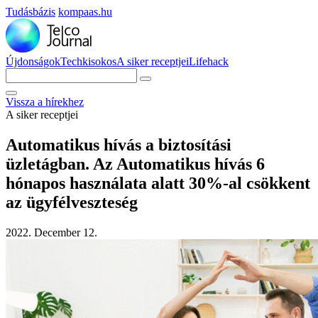
Tudásbázis
kompaas.hu
Újdonságok
Techkisokos
A siker receptjei
Lifehack
Vissza a hírekhez
A siker receptjei
Automatikus hívás a biztosítási
üzletágban. Az Automatikus hívás 6
hónapos használata alatt 30%-al csökkent
az ügyfélveszteség
2022. December 12.