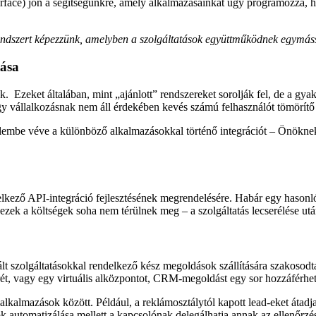
rface) jön a segítségünkre, amely alkalmazásainkat úgy programozza, h
endszert képezzünk, amelyben a szolgáltatások együttműködnek egymáss
tása
 Ezeket általában, mint „ajánlott” rendszereket sorolják fel, de a gy
gy vállalkozásnak nem áll érdekében kevés számú felhasználót tömörítő s
elembe véve a különböző alkalmazásokkal történő integrációt – Önökne
elkező API-integráció fejlesztésének megrendelésére. Habár egy hasonl
ek a költségek soha nem térülnek meg – a szolgáltatás lecserélése után 
 szolgáltatásokkal rendelkező kész megoldások szállítására szakosodta
ét, vagy egy virtuális alközpontot, CRM-megoldást egy sor hozzáférhető
az alkalmazások között. Például, a reklámosztálytól kapott lead-eket át
ok automatizálása mellett a kapcsolónak delegálhatja annak az ellenőr