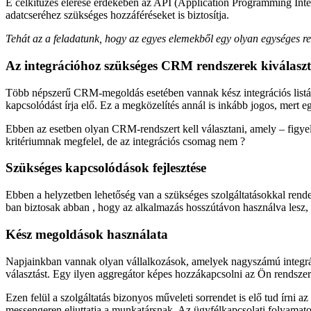
E célkitűzés elérése érdekében az API (Application Programming Inte
adatcseréhez szükséges hozzáféréseket is biztosítja.
Tehát az a feladatunk, hogy az egyes elemekből egy olyan egységes r
Az integrációhoz szükséges CRM rendszerek kiválasz
Több népszerű CRM-megoldás esetében vannak kész integrációs listák.
kapcsolódást írja elő. Ez a megközelítés annál is inkább jogos, mert e
Ebben az esetben olyan CRM-rendszert kell választani, amely – figy
kritériumnak megfelel, de az integrációs csomag nem ?
Szükséges kapcsolódások fejlesztése
Ebben a helyzetben lehetőség van a szükséges szolgáltatásokkal rend
ban biztosak abban , hogy az alkalmazás hosszútávon használva lesz, ez
Kész megoldások használata
Napjainkban vannak olyan vállalkozások, amelyek nagyszámú integrált
választást. Egy ilyen aggregátor képes hozzákapcsolni az Ön rendszer
Ezen felül a szolgáltatás bizonyos műveleti sorrendet is elő tud írni 
messengeren eljuttatja a munkatársnak. Az ügyfélkapcsolati folyamat