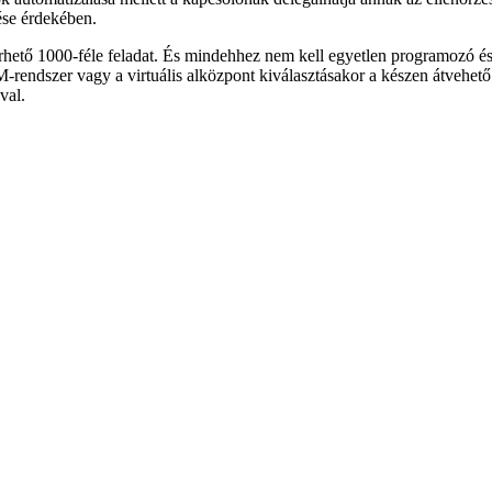
tése érdekében.
hető 1000-féle feladat. És mindehhez nem kell egyetlen programozó és f
-rendszer vagy a virtuális alközpont kiválasztásakor a készen átvehető
val.