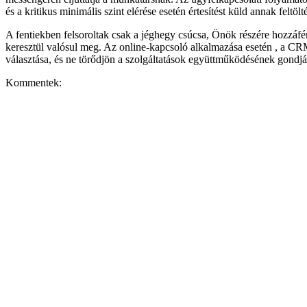
és a kritikus minimális szint elérése esetén értesítést küld annak feltöl
A fentiekben felsoroltak csak a jéghegy csúcsa, Önök részére hozzáfér
keresztül valósul meg. Az online-kapcsoló alkalmazása esetén , a CRM
választása, és ne törődjön a szolgáltatások együttműködésének gondjá
Kommentek: