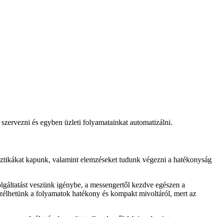
szervezni és egyben üzleti folyamatainkat automatizálni.
atisztikákat kapunk, valamint elemzéseket tudunk végezni a hatékonyság
lgáltatást veszünk igénybe, a messengertől kezdve egészen a
eszélhetünk a folyamatok hatékony és kompakt mivoltáról, mert az