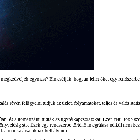
k megkedveljék egymást? Elmeséljük, hogyan lehet őket egy rendszerbe 
álás révén felügyelni tudjuk az üzleti folyamatokat, teljes és valós st
i és automatizálni tudták az ügyfélkapcsolatokat. Ezen felül több szo
 könyvelésig stb. Ezek egy rendszerbe történő integrálása nélkül nem b
k a munkatársainknak kell átvinni.