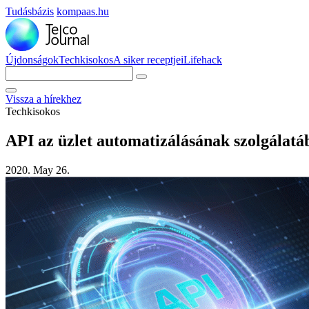
Tudásbázis
kompaas.hu
Újdonságok
Techkisokos
A siker receptjei
Lifehack
Vissza a hírekhez
Techkisokos
API az üzlet automatizálásának szolgálatá
2020. May 26.