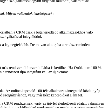
ogy a szolgáltatások együtt tudjanak működni, valamint az
al. Milyen változatok lehetségesek?
akorlatban a CRM csak a legelterjedtebb alkalmazásokhoz való
zolgáltatással integrálódni.
k a legmegfelelőbb. De mi van akkor, ha a rendszer minden
ó más rendszer több ezer dollárba is kerülhet. Ha Önök nem 100 %-
a rendszert újra integrálni kell az új elemmel.
k. Az online-kapcsoló 100 féle alkalmazás-integráció közül nyújt
 szolgáltatáshoz, vagy már kész kapcsolókat ajánl fel.
adja a CRM-rendszernek, vagy az ügyfél elérhetőségi adatait valamilyen
zését is, hogy a különböző rendszerekben mekkora a számlamaradvány,