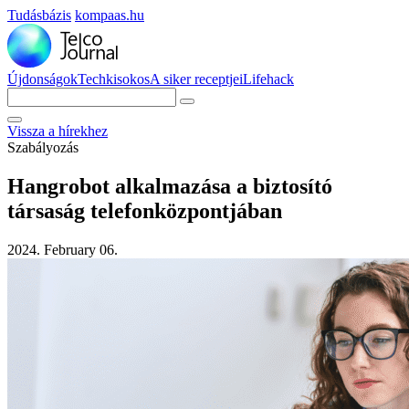
Tudásbázis
kompaas.hu
Újdonságok
Techkisokos
A siker receptjei
Lifehack
Vissza a hírekhez
Szabályozás
Hangrobot alkalmazása a biztosító
társaság telefonközpontjában
2024. February 06.