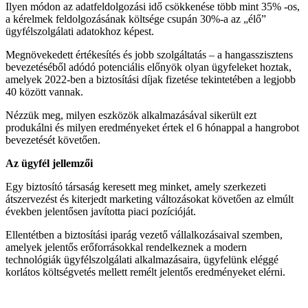
Ilyen módon az adatfeldolgozási idő csökkenése több mint 35% -os,
a kérelmek feldolgozásának költsége csupán 30%-a az „élő”
ügyfélszolgálati adatokhoz képest.
Megnövekedett értékesítés és jobb szolgáltatás – a hangasszisztens
bevezetéséből adódó potenciális előnyök olyan ügyfeleket hoztak,
amelyek 2022-ben a biztosítási díjak fizetése tekintetében a legjobb
40 között vannak.
Nézzük meg, milyen eszközök alkalmazásával sikerült ezt
produkálni és milyen eredményeket értek el 6 hónappal a hangrobot
bevezetését követően.
Az ügyfél jellemzői
Egy biztosító társaság keresett meg minket, amely szerkezeti
átszervezést és kiterjedt marketing változásokat követően az elmúlt
években jelentősen javította piaci pozícióját.
Ellentétben a biztosítási iparág vezető vállalkozásaival szemben,
amelyek jelentős erőforrásokkal rendelkeznek a modern
technológiák ügyfélszolgálati alkalmazásaira, ügyfelünk eléggé
korlátos költségvetés mellett remélt jelentős eredményeket elérni.