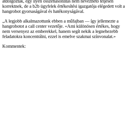
átdolgozták, egy ilyen összehasonlítás nem nevezhető teljesen
korrektnek, de a b2b ügyfelek értékesítési igazgatója elégedett volt a
hangrobot gyorsaságával és hatékonyságával.
„A legjobb alkalmazottunk ebben a műfajban — így jellemezte a
hangrobotot a call center vezetője. «Ami különösen értékes, hogy
nem versenyez az emberekkel, hanem segít nekik a legnehezebb
feladatokra koncentrálni, ezzel is emelve szakmai színvonalat.»
Kommentek: