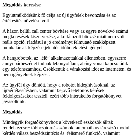
Megoldás keresése
Együttműködésünk fő célja az új ügyfelek bevonzása és az
értékesítés növelése volt.
A házon belüli call center bővítése vagy az egyre növekvő számú
megkeresések kiszervezése, a korlátozott büdzsé miatt nem volt
reális opció, ráadásul a jó eredményt felmutató szakképzett
munkatársak képzése jelentős időbefektetést igényel.
A hangrobotok, az „élő” alkalmazottakkal ellentétben, egyszerre
annyi párbeszédet tudnak lebonyolítani, ahány vonal kapcsolódik
egy telefonszámhoz. Csökkentik a várakozási időt az interneten, és
nem igényelnek képzést.
Az ügyfél úgy döntött, hogy a robotot hideghívásoknál, az
újraértékesítésben, valamint bejövő telefonos kérések
feldolgozásakor teszteli, ezért több interakciós forgatókönyvet
javasoltunk.
Megoldás
Mindegyik forgatókönyvhöz a következő eszközök álltak
rendelkezésre: többcsatornás számok, automatikus tárcsázó modul,
kérdés-válasz beszédszintézis és -felismerő funkció, valamint