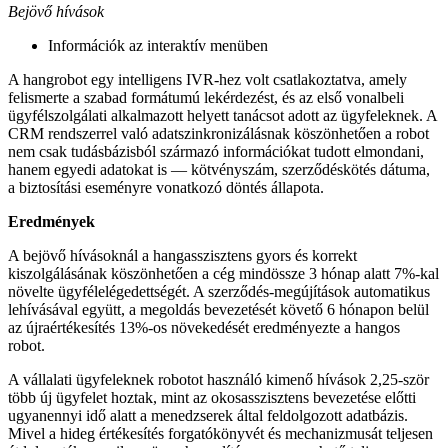
Bejövő hívások
Információk az interaktív menüben
A hangrobot egy intelligens IVR-hez volt csatlakoztatva, amely
felismerte a szabad formátumú lekérdezést, és az első vonalbeli
ügyfélszolgálati alkalmazott helyett tanácsot adott az ügyfeleknek. A
CRM rendszerrel való adatszinkronizálásnak köszönhetően a robot
nem csak tudásbázisból származó információkat tudott elmondani,
hanem egyedi adatokat is — kötvényszám, szerződéskötés dátuma,
a biztosítási eseményre vonatkozó döntés állapota.
Eredmények
A bejövő hívásoknál a hangasszisztens gyors és korrekt
kiszolgálásának köszönhetően a cég mindössze 3 hónap alatt 7%-kal
növelte ügyfélelégedettségét. A szerződés-megújítások automatikus
lehívásával együtt, a megoldás bevezetését követő 6 hónapon belül
az újraértékesítés 13%-os növekedését eredményezte a hangos
robot.
A vállalati ügyfeleknek robotot használó kimenő hívások 2,25-ször
több új ügyfelet hoztak, mint az okosasszisztens bevezetése előtti
ugyanennyi idő alatt a menedzserek által feldolgozott adatbázis.
Mivel a hideg értékesítés forgatókönyvét és mechanizmusát teljesen