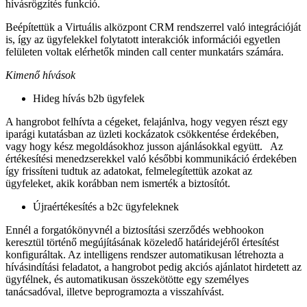
hívásrögzítés funkció.
Beépítettük a Virtuális alközpont CRM rendszerrel való integrációját
is, így az ügyfelekkel folytatott interakciók információi egyetlen
felületen voltak elérhetők minden call center munkatárs számára.
Kimenő hívások
Hideg hívás b2b ügyfelek
A hangrobot felhívta a cégeket, felajánlva, hogy vegyen részt egy
iparági kutatásban az üzleti kockázatok csökkentése érdekében,
vagy hogy kész megoldásokhoz jusson ajánlásokkal együtt. Az
értékesítési menedzserekkel való későbbi kommunikáció érdekében
így frissíteni tudtuk az adatokat, felmelegítettük azokat az
ügyfeleket, akik korábban nem ismerték a biztosítót.
Újraértékesítés a b2c ügyfeleknek
Ennél a forgatókönyvnél a biztosítási szerződés webhookon
keresztül történő megújításának közeledő határidejéről értesítést
konfiguráltak. Az intelligens rendszer automatikusan létrehozta a
hívásindítási feladatot, a hangrobot pedig akciós ajánlatot hirdetett az
ügyfélnek, és automatikusan összekötötte egy személyes
tanácsadóval, illetve beprogramozta a visszahívást.