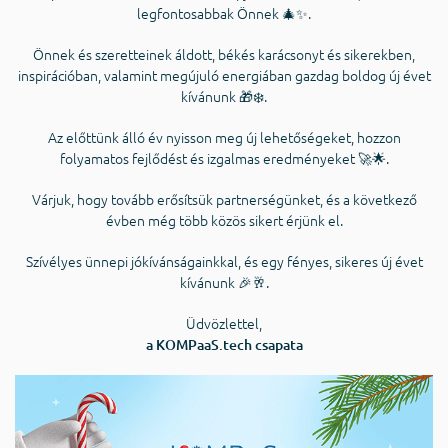
legfontosabbak Önnek 🎄✨.
Önnek és szeretteinek áldott, békés karácsonyt és sikerekben,
inspirációban, valamint megújuló energiában gazdag boldog új évet
kívánunk 🎁❄️.
Az előttünk álló év nyisson meg új lehetőségeket, hozzon
folyamatos fejlődést és izgalmas eredményeket 🚀🌟.
Várjuk, hogy tovább erősítsük partnerségünket, és a következő
évben még több közös sikert érjünk el.
Szívélyes ünnepi jókívánságainkkal, és egy fényes, sikeres új évet
kívánunk 🎉🥂.
Üdvözlettel,
a KOMPaaS.tech csapata