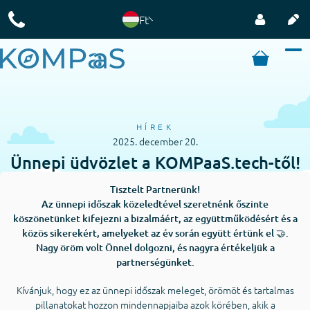
Ft
HÍREK
2025. december 20.
Ünnepi üdvözlet a KOMPaaS.tech-től!
Tisztelt Partnerünk!
Az ünnepi időszak közeledtével szeretnénk őszinte
köszönetünket kifejezni a bizalmáért, az együttműködésért és a
közös sikerekért, amelyeket az év során együtt értünk el 🤝.
Nagy öröm volt Önnel dolgozni, és nagyra értékeljük a
partnerségünket.
Kívánjuk, hogy ez az ünnepi időszak meleget, örömöt és tartalmas
pillanatokat hozzon mindennapjaiba azok körében, akik a