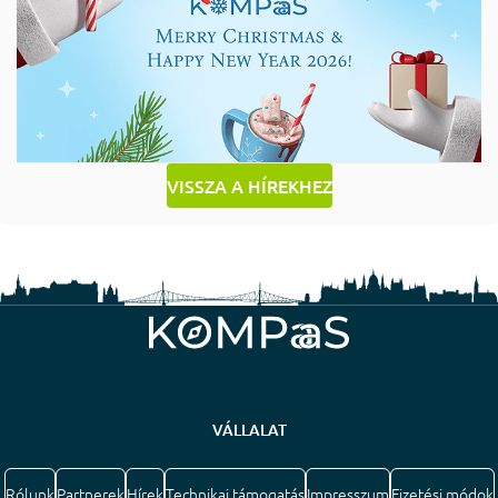
VISSZA A HÍREKHEZ
VÁLLALAT
Rólunk
Partnerek
Hírek
Technikai támogatás
Impresszum
Fizetési módok