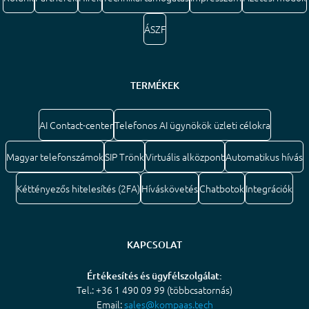
ÁSZF
TERMÉKEK
AI Contact-center
Telefonos AI ügynökök üzleti célokra
Magyar telefonszámok
SIP Trönk
Virtuális alközpont
Automatikus hívás
Kéttényezős hitelesítés (2FA)
Híváskövetés
Chatbotok
Integrációk
KAPCSOLAT
Értékesítés és ügyfélszolgálat:
Tel.: +36 1 490 09 99 (többcsatornás)
Email:
sales@kompaas.tech